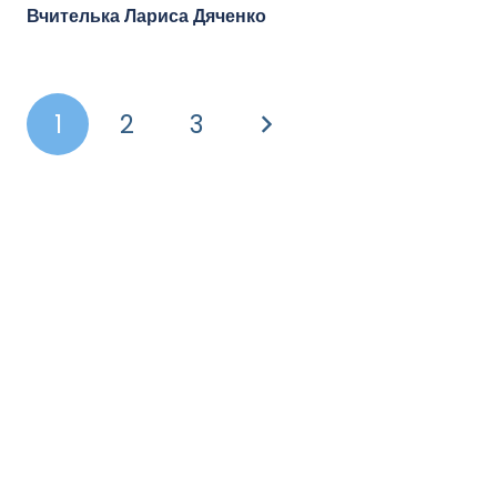
Вчителька Лариса Дяченко
1
2
3