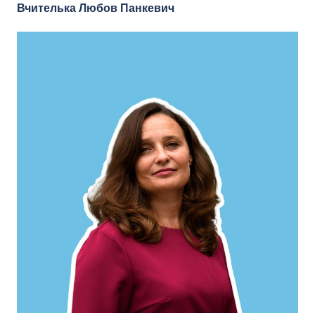
Вчителька Любов Панкевич