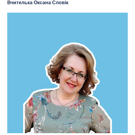
Вчителька Оксана Словік