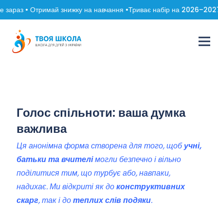
 зараз • Отримай знижку на навчання •
Триває набір на 2026–2027 
Голос спільноти: ваша думка
важлива
Ця анонімна форма створена для того, щоб
учні,
батьки та вчителі
могли безпечно і вільно
поділитися тим, що турбує або, навпаки,
надихає. Ми відкриті як до
конструктивних
скарг
, так і до
теплих слів подяки
.