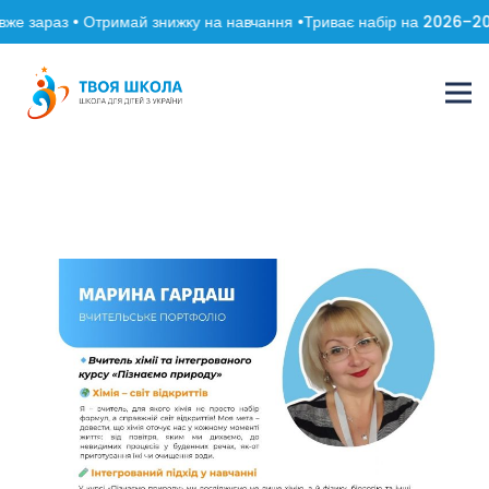
же зараз • Отримай знижку на навчання •
Триває набір на 2026–202