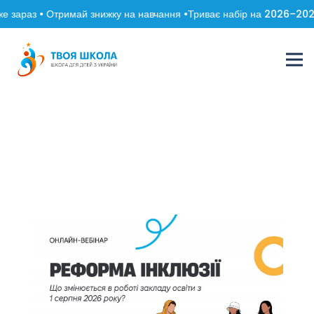
 зараз • Отримай знижку на навчання •
Триває набір на 2026–2027 