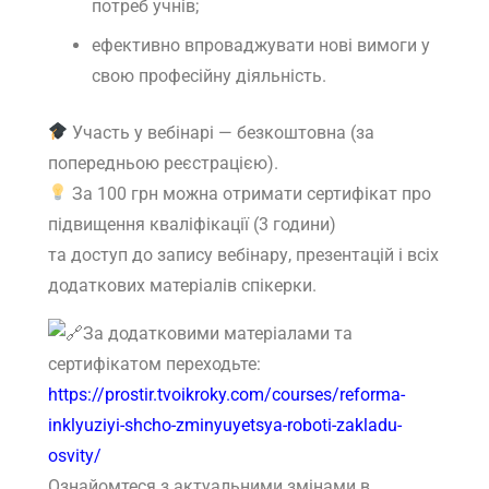
потреб учнів;
ефективно впроваджувати нові вимоги у
свою професійну діяльність.
Участь у вебінарі — безкоштовна (за
попередньою реєстрацією).
За 100 грн можна отримати сертифікат про
підвищення кваліфікації (3 години)
та доступ до запису вебінару, презентацій і всіх
додаткових матеріалів спікерки.
За додатковими матеріалами та
сертифікатом переходьте:
https://prostir.tvoikroky.com/courses/reforma-
inklyuziyi-shcho-zminyuyetsya-roboti-zakladu-
osvity/
Ознайомтеся з актуальними змінами в