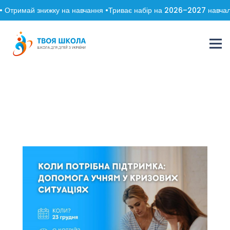
 Отримай знижку на навчання •
Триває набір на 2026–2027 навчальн