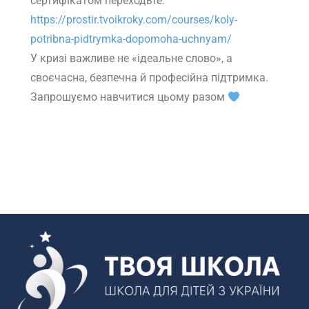
сертифікатом переходьте:
https://prostir.tvoikroky.com/courses/koly-
potribna-pidtrymka-dopomoha-uchnyam/
У кризі важливе не «ідеальне слово», а
своєчасна, безпечна й професійна підтримка.
Запрошуємо навчитися цьому разом