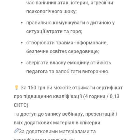
час
панічних атак, істерик, агресії чи
психологічного шоку
;
правильно
комунікувати з дитиною у
ситуації втрати та горя
;
створювати
травма-інформоване,
безпечне освітнє середовище
;
зберігати
власну емоційну стійкість
педагога
та запобігати вигоранню.
За
150 грн
ви можете отримати
сертифікат
про підвищення кваліфікації (4 години / 0,13
ЄКТС)
та
доступ до запису вебінару, презентацій і
всіх додаткових матеріалів спікерки
.
За додатковими матеріалами та