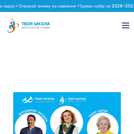
 зараз • Отримай знижку на навчання •
Триває набір на 2026–2027 н