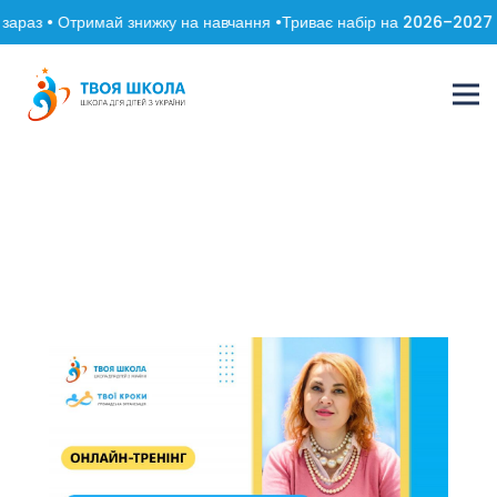
араз • Отримай знижку на навчання •
Триває набір на 2026–2027 на