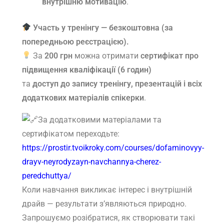
внутрішню мотивацію
.
Участь у тренінгу — безкоштовна (за
попередньою реєстрацією).
За
200 грн
можна отримати
сертифікат про
підвищення кваліфікації (6 годин)
та
доступ до запису тренінгу, презентацій і всіх
додаткових матеріалів спікерки
.
За додатковими матеріалами та
сертифікатом переходьте:
https://prostir.tvoikroky.com/courses/dofaminovyy-
drayv-neyrodyzayn-navchannya-cherez-
peredchuttya/
Коли навчання викликає інтерес і внутрішній
драйв — результати з’являються природно.
Запрошуємо розібратися, як створювати такі