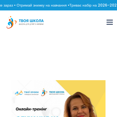
 зараз • Отримай знижку на навчання •
Триває набір на 2026–2027 н