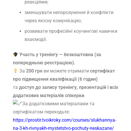
реакціями;
зменшувати непорозуміння й конфлікти
через якісну комунікацію;
розвивати професійні коучингові навички
взаємодії.
Участь у тренінгу — безкоштовна (за
попередньою реєстрацією).
За
200 грн
ви можете отримати
сертифікат
про підвищення кваліфікації (6 годин)
та
доступ до запису тренінгу, презентацій і всіх
додаткових матеріалів спікерки
.
За додатковими матеріалами та
сертифікатом переходьте:
https://prostir.tvoikroky.com/courses/slukhannya-
na-3-kh-rivnyakh-mystetstvo-pochuty-neskazane/