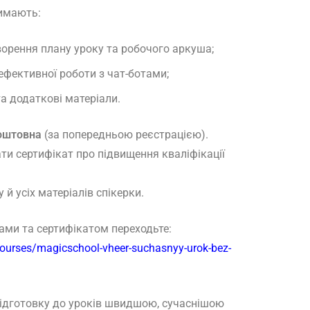
имають:
ворення плану уроку та робочого аркуша;
ефективної роботи з чат-ботами;
а додаткові матеріали.
оштовна
(за попередньою реєстрацією).
и сертифікат про підвищення кваліфікації
 й усіх матеріалів спікерки.
ами та сертифікатом переходьте:
/courses/magicschool-vheer-suchasnyy-urok-bez-
підготовку до уроків швидшою, сучаснішою