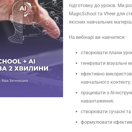
підготовку до уроків. Ми р
MagicSchool та Vheer для с
якісних навчальних матеріа
На вебінарі ви навчитеся:
створювати плани урок
генерувати візуальні 
ефективно використов
навчального контенту;
працювати з AI-інстру
навантаження;
створювати сучасні та 
формулювати ефективні