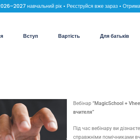
26–2027 навчальний рік • Реєструйся вже зараз • Отримай 
ня
Вступ
Вартість
Для батьків
Вебінар
“MagicSchool + Vhe
вчителя”
Під час вебінару ви дізнаєт
справжніми помічниками вч