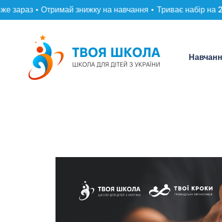
 зараз • Отримай знижку на навчання •
Триває набір на 20
Навчан