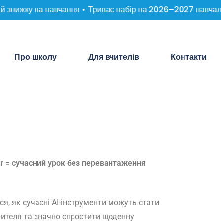
знижку на навчання •
Триває набір на 2026–2027 навчальни
Про школу
Для вчителів
Контакти
er = сучасний урок без перевантаження
еся, як сучасні AI-інструменти можуть стати
ителя та значно спростити щоденну