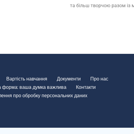
та більш творчою разом із
Вартість навчання
Документи
Про нас
а форма: ваша думка важлива
Контакти
ення про обробку персональних даних