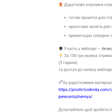
Додатково учасники отр
готові промпти для ст
орієнтовні запити для 
презентацію спікерки т
Участь у вебінарі —
безк
За 100 грн можна отримат
(3 години)
та доступ до запису вебінару
За додатковими матеріал
https://prostir.tvoikroky.com
perevantazhennya/
Долучайтеся, щоб зробити 