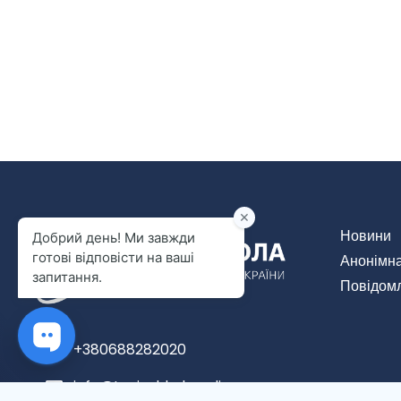
Новини
Анонімн
Повідомл
+380688282020
info@tvoiashkola.online