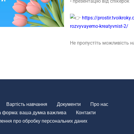
• презентацію від спікерок
https://prostir.tvoikrok
rozvyvayemo-kreatyvnist-2/
Не пропустіть можливість 
Вартість навчання
Документи
Про нас
а форма: ваша думка важлива
Контакти
ення про обробку персональних даних