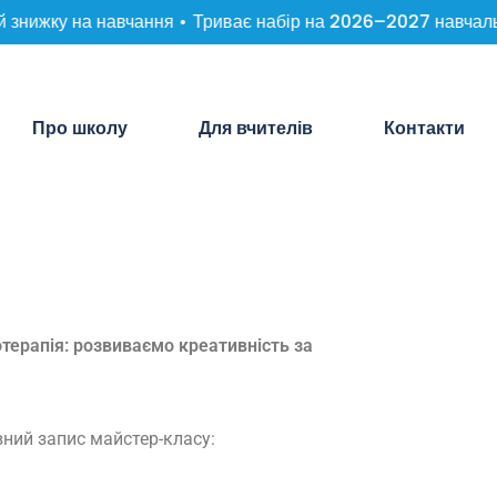
знижку на навчання •
Триває набір на 2026–2027 навчальний
Про школу
Для вчителів
Контакти
отерапія: розвиваємо креативність за
ний запис майстер-класу: