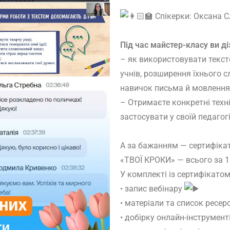
Спікерки: Оксана С
Під час майстер-класу ви ді
– як використовувати текст
учнів, розширення їхнього 
навичок письма й мовлення
– Отримаєте конкретні техні
застосувати у своїй педагогі
А за бажанням — сертифікат 
«ТВОЇ КРОКИ» — всього за 1
У комплекті із сертифікато
• запис вебінару
• матеріали та список ресер
• добірку онлайн-інструмент