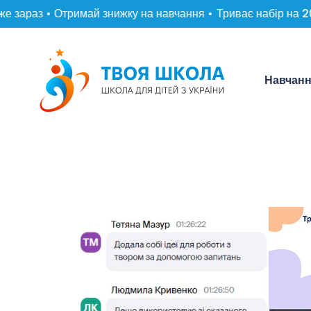
 зараз • Отримай знижку на навчання •
Триває набір на 202
Навчан