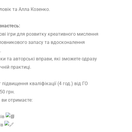
ловік та Алла Козенко.
знаєтесь:
ові ігри для розвитку креативного мислення
словникового запасу та вдосконалення
.
ки та авторські вправи, які зможете одразу
чній практиці.
підвищення кваліфікації (4 год.) від ГО
50 грн.
м ви отримаєте:
сів
ів