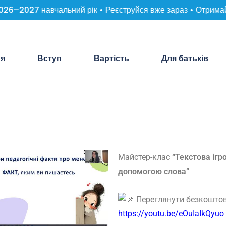
6–2027 навчальний рік • Реєструйся вже зараз • Отримай 
ня
Вступ
Вартість
Для батьків
Майстер-клас
“Текстова ігр
допомогою слова”
Переглянути безкоштов
https://youtu.be/eOuIaIkQyuo