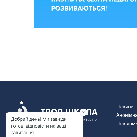
Новини
Анонімн
Повідомл