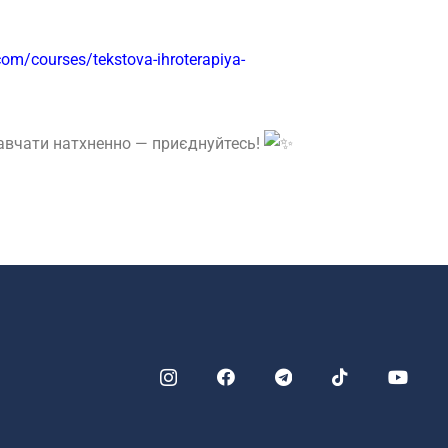
y.com/courses/tekstova-ihroterapiya-
навчати натхненно — приєднуйтесь!