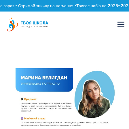
 зараз • Отримай знижку на навчання •
Триває набір на 2026–2027 