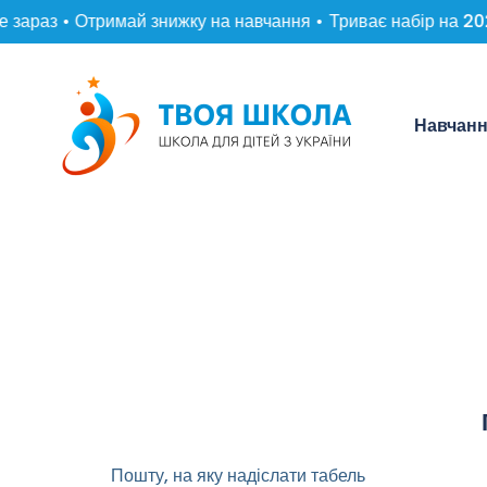
араз • Отримай знижку на навчання •
Триває набір на 2026
Навчан
Пошту, на яку надіслати табель