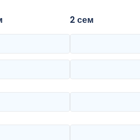
м
2 сем