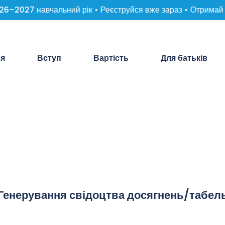
–2027 навчальний рік • Реєструйся вже зараз • Отримай зн
ня
Вступ
Вартість
Для батьків
Генерування свідоцтва досягнень/табел