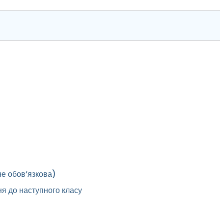
не обовʼязкова)
я до наступного класу