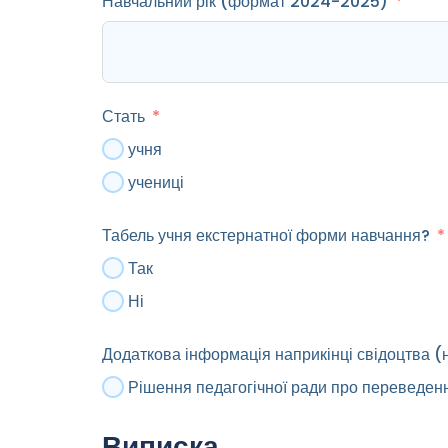
Навчальний рік (формат 2024-2025)
Стать
учня
учениці
Табель учня екстернатної форми навчання?
Так
Ні
Додаткова інформація наприкінці свідоцтва (
Рішення педагогічної ради про переведенн
Виписка