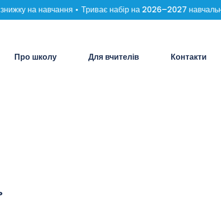
ижку на навчання •
Триває набір на 2026–2027 навчальний 
Про школу
Для вчителів
Контакти
ь