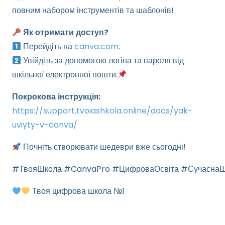
повним набором інструментів та шаблонів!
Як отримати доступ?
Перейдіть на
canva.com
.
Увійдіть за допомогою логіна та пароля від
шкільної електронної пошти.
Покрокова інструкція:
https://support.tvoiashkola.online/docs/yak-
uviyty-v-canva/
Почніть створювати шедеври вже сьогодні!
#ТвояШкола #CanvaPro #ЦифроваОсвіта #СучаснаШ
Твоя цифрова школа №1