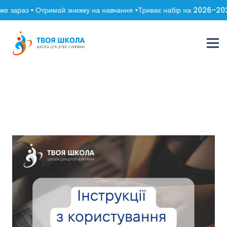
 зараз • Отримай знижку на навчання •
Триває набір на 2026–2027 